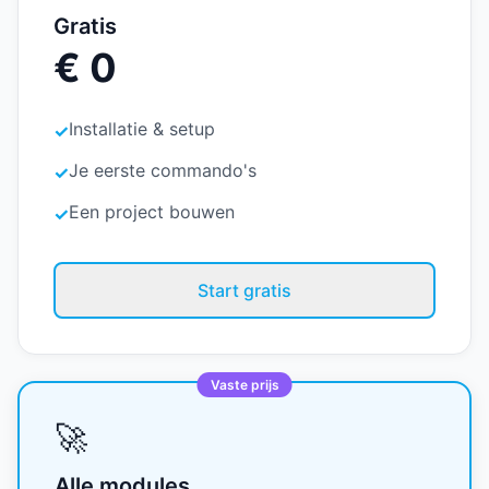
Gratis
€ 0
Installatie & setup
✓
Je eerste commando's
✓
Een project bouwen
✓
Start gratis
Vaste prijs
🚀
Alle modules