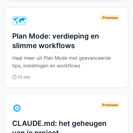
🗺️
Premium
Plan Mode: verdieping en
slimme workflows
Haal meer uit Plan Mode met geavanceerde
tips, instellingen en workflows
⏱️
15 min
⚙️
Premium
CLAUDE.md: het geheugen
van je project